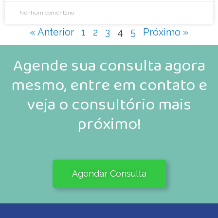
Nenhum comentário
« Anterior
1
2
3
4
5
Próximo »
Agende sua consulta agora
mesmo, entre em contato e
veja o consultório mais
próximo!
Agendar Consulta