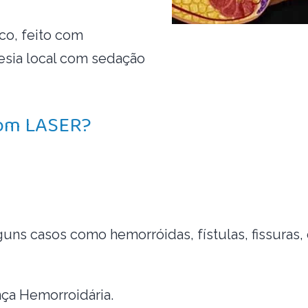
co, feito com
tesia local com sedação
 com LASER?
ns casos como hemorróidas, fístulas, fissuras, c
ça Hemorroidária.