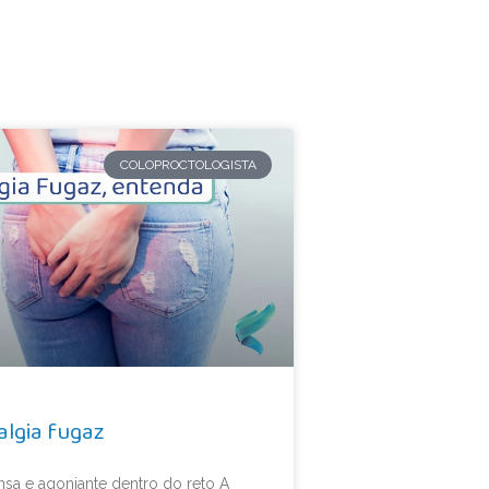
COLOPROCTOLOGISTA
algia fugaz
nsa e agoniante dentro do reto A