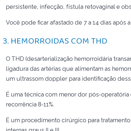
persistente, infecção, fístula retovaginal e ob
Você pode ficar afastado de 7 a 14 dias após a 
3. HEMORROIDAS COM THD
O THD (desarterialização hemorroidária transan
ligadura das artérias que alimentam as hemor
um ultrassom doppler para identificação dessa
É uma técnica com menor dor pós-operatória 
recorrência 8-11%.
É um procedimento cirúrgico para tratamento
internas graus II e III.