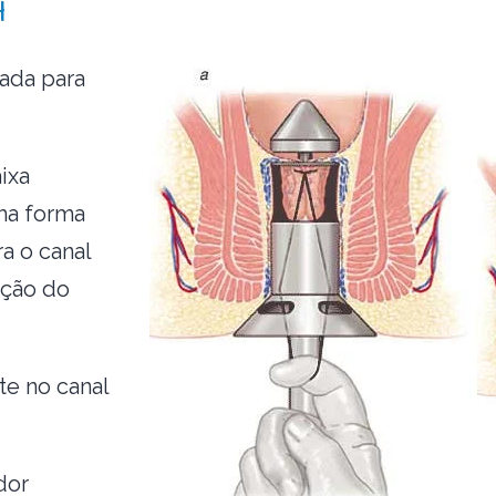
H
ada para
ixa
ma forma
a o canal
ição do
e no canal
dor