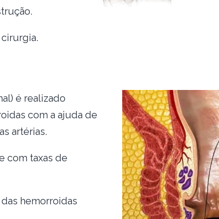
strução.
cirurgia.
al) é realizado
roidas com a ajuda de
s artérias.
e com taxas de
 das hemorroidas