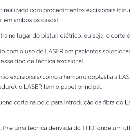
 realizado com procedimentos excisionais (cirur
ar em ambos os casos!
tra no lugar do bisturi elétrico, ou seja, o cort
do com o uso do LASER em pacientes seleciona
se tipo de técnica excisional.
ão excisionais) como a hemorroidoplastia a LA
ure), o LASER tem o papel principal.
eno corte na pele para introdução da fibra do 
P) é uma técnica derivada do THD, onde um ul