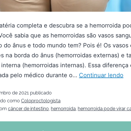
atéria completa e descubra se a hemorroida pod
Você sabia que as hemorroidas são vasos sang
o do ânus e todo mundo tem? Pois é! Os vasos 
es na borda do ânus (hemorroidas externas) e 
 interna (hemorroidas internas). Essa diferença 
cada pelo médico durante o…
Continuar lendo
embro de 2021
publicado
ado como
Coloproctologista
com
câncer de intestino
,
hemorroida
,
hemorroida pode virar c