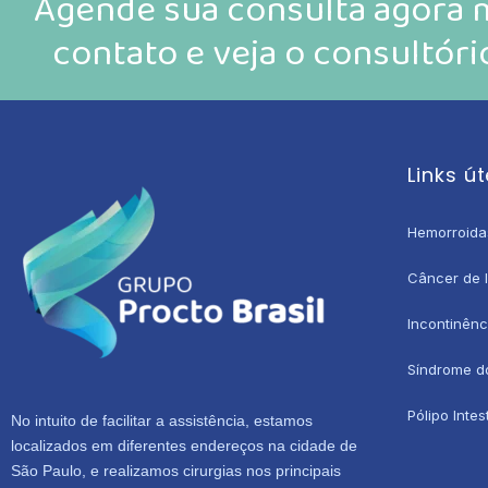
Agende sua consulta agora
contato e veja o consultór
Links út
Hemorroida
Câncer de I
Incontinênc
Síndrome do 
Pólipo Intes
No intuito de facilitar a assistência, estamos
localizados em diferentes endereços na cidade de
São Paulo, e realizamos cirurgias nos principais