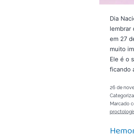
Dia Naci
lembrar 
em 27 d
muito im
Ele é o
ficando
26 de nov
Categoriz
Marcado 
proctologi
Hemorr