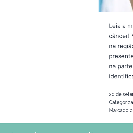
Leia a m
câncer! 
na regiã
present
na parte
identifi
20 de set
Categoriz
Marcado 