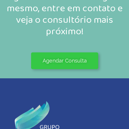
mesmo, entre em contato e
veja o consultório mais
próximo!
Agendar Consulta