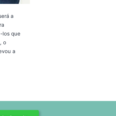
será a
ra
á-los que
, o
levou a