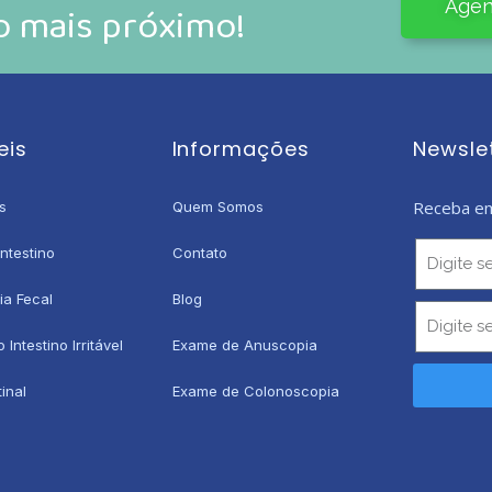
Agen
io mais próximo!
eis
Informações
Newsle
Receba em
s
Quem Somos
ntestino
Contato
ia Fecal
Blog
Intestino Irritável
Exame de Anuscopia
tinal
Exame de Colonoscopia