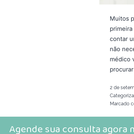
Muitos 
primeira
contar u
não nece
médico v
procurar
2 de setem
Categoriz
Marcado 
Agende sua consulta agora